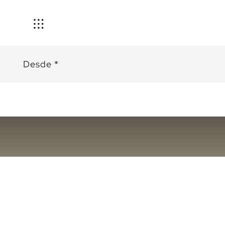
Desde *
Modelos
Talleres y
mantenimientos
Repuestos
y llantas
Exonerados
Accesorios
Financiamiento