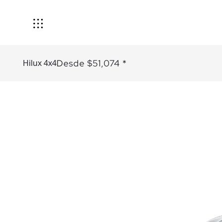
Desde $51,074 *
Hilux 4x4
Modelos
Talleres y
mantenimientos
Repuestos
y llantas
Exonerados
Accesorios
Financiamiento