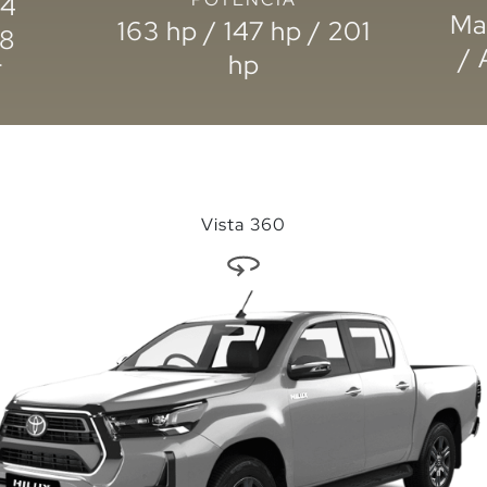
.4
Man
163 hp / 147 hp / 201
.8
/ 
hp
T
Vista 360