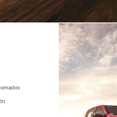
 cromados
ión