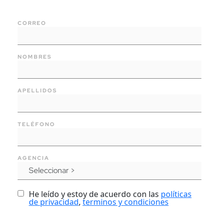
Toyota
CORREO
Go
Contáctanos
NOMBRES
APELLIDOS
TELÉFONO
AGENCIA
He leído y estoy de acuerdo con las
políticas
de privacidad
,
terminos y condiciones