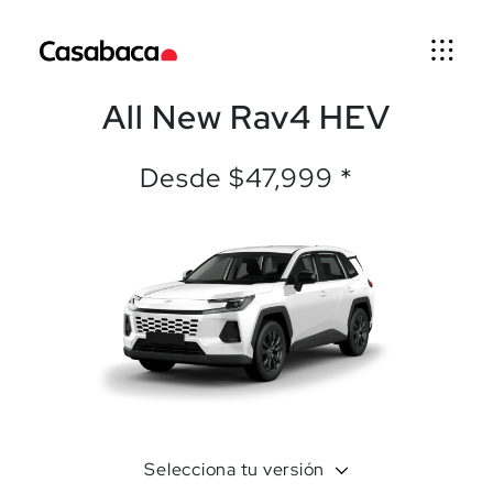
All New Rav4 HEV
Modelos
Desde $47,999 *
Talleres y
mantenimientos
Repuestos
y llantas
Exonerados
Accesorios
Selecciona tu versión
Financiamiento