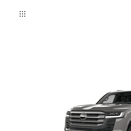
Modelos
Talleres y
mantenimientos
Repuestos
y llantas
Exonerados
Accesorios
Financiamiento